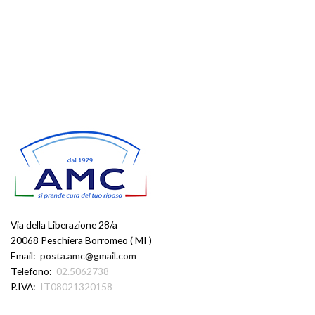
Via della Liberazione 28/a
20068 Peschiera Borromeo ( MI )
Email:
posta.amc@gmail.com
Telefono:
02.5062738
P.IVA:
IT08021320158