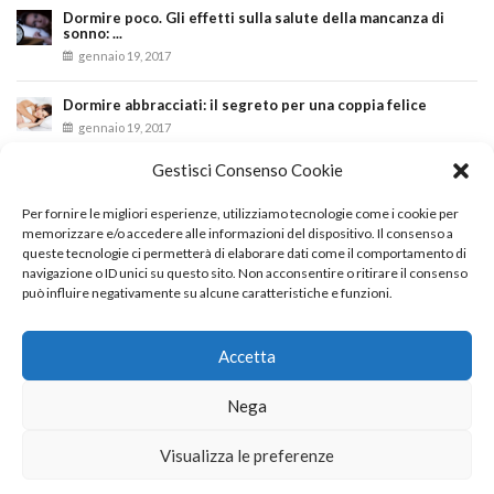
Dormire poco. Gli effetti sulla salute della mancanza di
sonno: ...
gennaio 19, 2017
Dormire abbracciati: il segreto per una coppia felice
gennaio 19, 2017
Gestisci Consenso Cookie
INSTAGRAM
Per fornire le migliori esperienze, utilizziamo tecnologie come i cookie per
memorizzare e/o accedere alle informazioni del dispositivo. Il consenso a
queste tecnologie ci permetterà di elaborare dati come il comportamento di
Instagram did not return a 200.
navigazione o ID unici su questo sito. Non acconsentire o ritirare il consenso
Seguici
può influire negativamente su alcune caratteristiche e funzioni.
Accetta
Nega
All Right Reserved © 2023 - AMC MATERASSI - Created by
Td
Solutions
Visualizza le preferenze