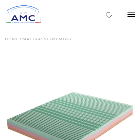
0
Me
HOME
MATERASSI
MEMORY