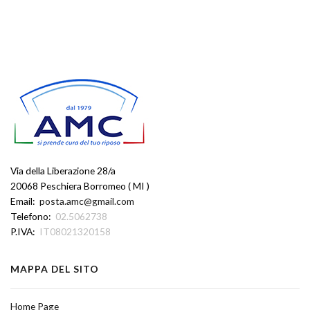
Via della Liberazione 28/a
20068 Peschiera Borromeo ( MI )
Email:
posta.amc@gmail.com
Telefono:
02.5062738
P.IVA:
IT08021320158
MAPPA DEL SITO
Home Page