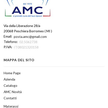
Via della Liberazione 28/a
20068 Peschiera Borromeo ( MI )
Email:
posta.amc@gmail.com
Telefono:
02.5062738
P.IVA:
IT08021320158
MAPPA DEL SITO
Home Page
Azienda
Catalogo
AMC Novità
Contatti
Materassi