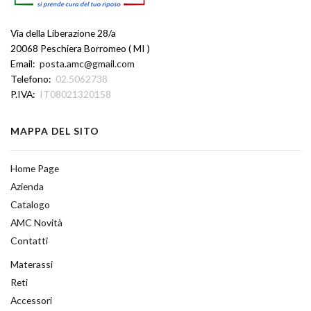
Via della Liberazione 28/a
20068 Peschiera Borromeo ( MI )
Email:
posta.amc@gmail.com
Telefono:
02.5062738
P.IVA:
IT08021320158
MAPPA DEL SITO
Home Page
Azienda
Catalogo
AMC Novità
Contatti
Materassi
Reti
Accessori